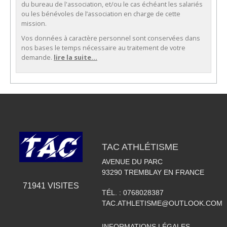
du bureau de l'association, et/ou le cas échéant les salariés
ou les bénévoles de l’association en charge de cette
mission.
Vos données à caractère personnel sont conservées dans
nos bases le temps nécessaire au traitement de votre
demande.
lire la suite...
TAC ATHLÉTISME
AVENUE DU PARC
93290
TREMBLAY EN FRANCE
71941
VISITES
TÉL. :
0768028387
TAC.ATHLETISME@OUTLOOK.COM
INFORMATIONS LÉGALES