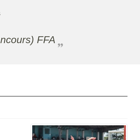
S
oncours) FFA